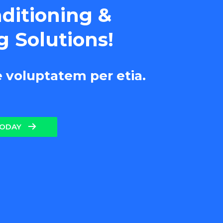
nditioning &
g Solutions!
e voluptatem per etia.
TODAY