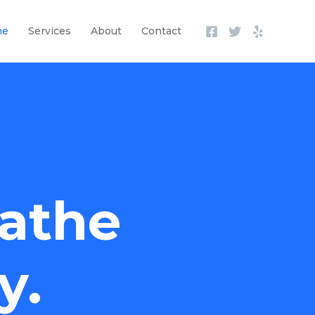
me
Services
About
Contact
athe
y.