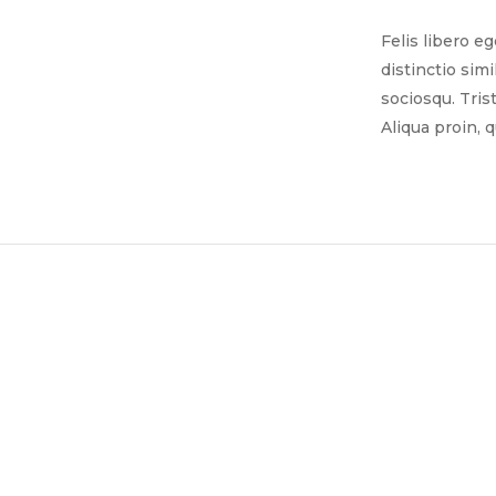
Felis libero e
distinctio sim
sociosqu. Tris
Aliqua proin, 