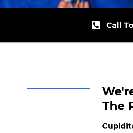
Call T
We'r
The 
Cupidit