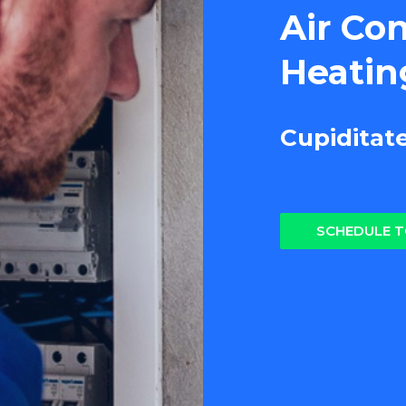
Air Co
Heatin
Cupiditat
SCHEDULE 