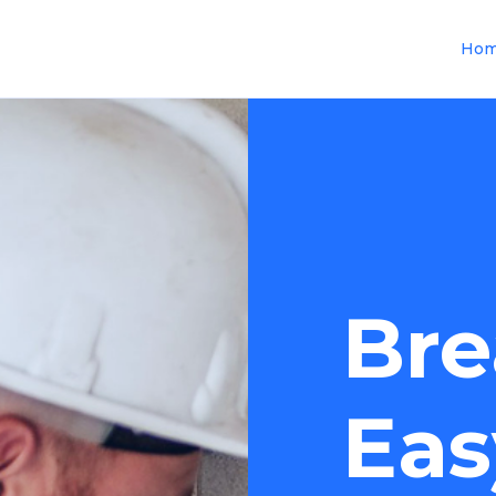
Ho
Bre
Eas