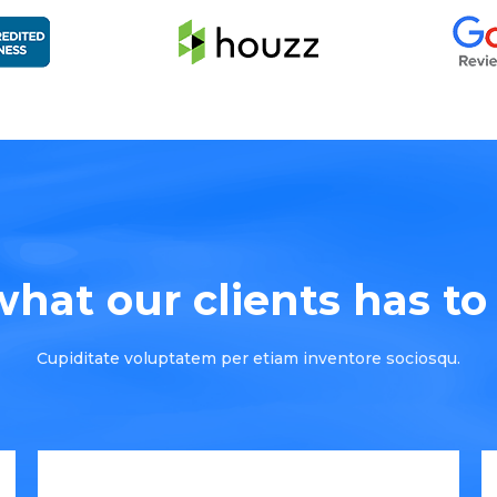
hat our clients has to s
Cupiditate voluptatem per etiam inventore sociosqu.