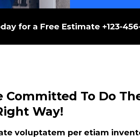
oday for a Free Estimate +123-45
e Committed To Do The 
Right Way!
ate voluptatem per etiam invent