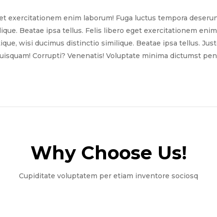
get exercitationem enim laborum! Fuga luctus tempora deserun
ilique. Beatae ipsa tellus. Felis libero eget exercitationem e
tique, wisi ducimus distinctio similique. Beatae ipsa tellus. Ju
quisquam! Corrupti? Venenatis! Voluptate minima dictumst pena
Why Choose Us!​
Cupiditate voluptatem per etiam inventore sociosq