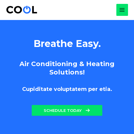
Skip
to
MAI
content
MEN
Breathe Easy.
Air Conditioning & Heating
Solutions!
Cupiditate voluptatem per etia.
SCHEDULE TODAY