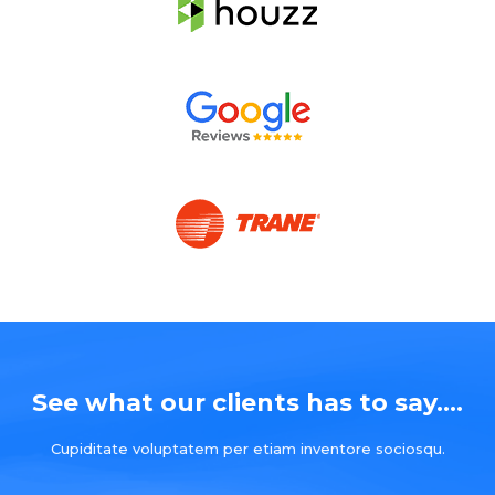
See what our clients has to say....
Cupiditate voluptatem per etiam inventore sociosqu.