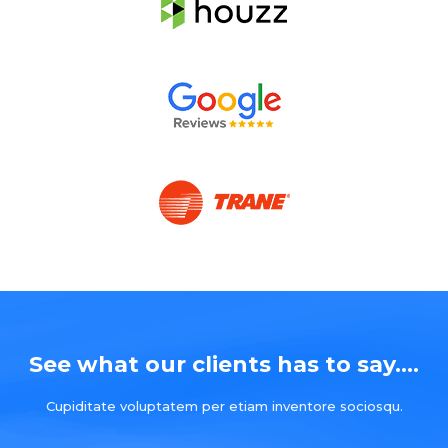
See what our clients has to say....
Cupiditate voluptatem per etiam inventore sociosqu.