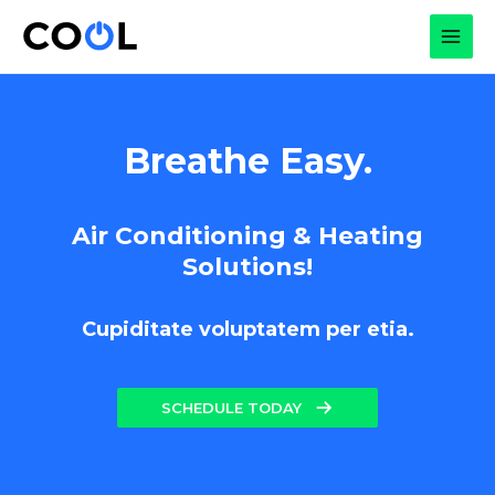
Skip
to
MAI
content
MEN
Breathe Easy.
Air Conditioning & Heating
Solutions!
Cupiditate voluptatem per etia.
SCHEDULE TODAY