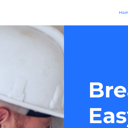
Ho
Bre
Eas