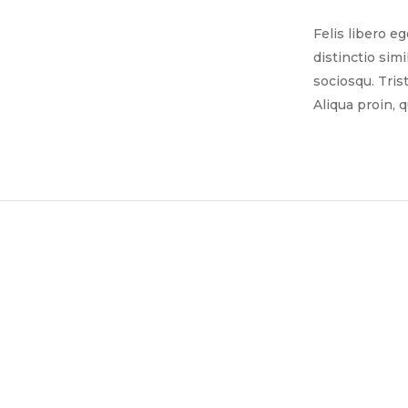
Felis libero e
distinctio sim
sociosqu. Tris
Aliqua proin, 