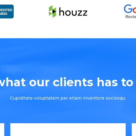
hat our clients has to s
Cupiditate voluptatem per etiam inventore sociosqu.