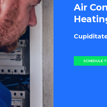
Air Co
Heatin
Cupiditat
SCHEDULE 