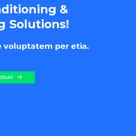
nditioning &
g Solutions!
e voluptatem per etia.
TODAY