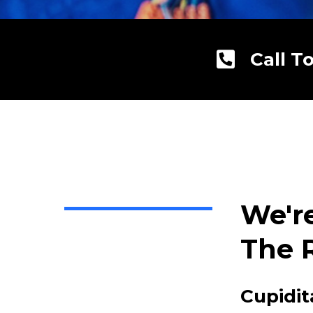
Call T
We'r
The 
Cupidit