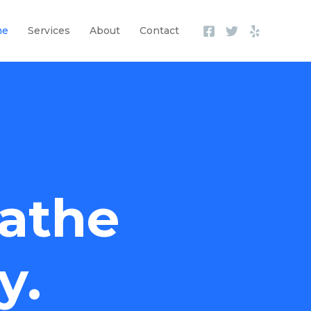
me
Services
About
Contact
athe
y.