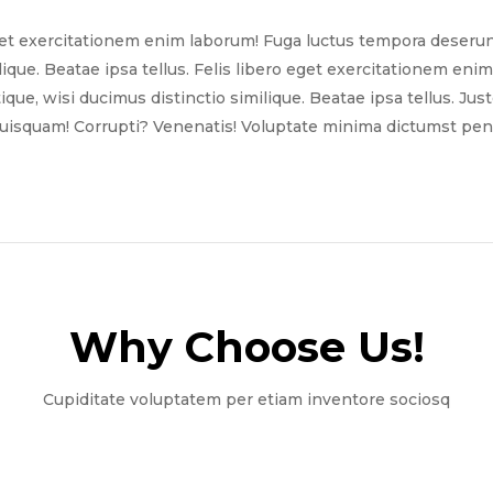
get exercitationem enim laborum! Fuga luctus tempora deserun
ilique. Beatae ipsa tellus. Felis libero eget exercitationem e
tique, wisi ducimus distinctio similique. Beatae ipsa tellus. Ju
quisquam! Corrupti? Venenatis! Voluptate minima dictumst pena
Why Choose Us!​
Cupiditate voluptatem per etiam inventore sociosq