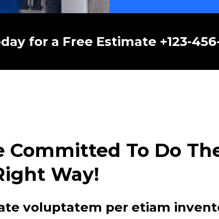
oday for a Free Estimate +123-45
e Committed To Do The 
Right Way!
ate voluptatem per etiam invent