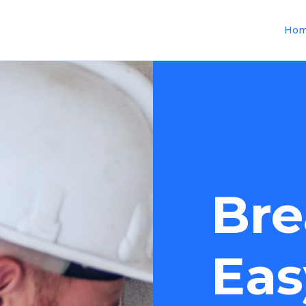
Ho
Bre
Eas