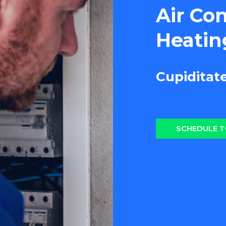
Air Co
Heatin
Cupiditat
SCHEDULE 