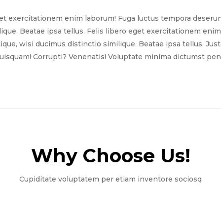
get exercitationem enim laborum! Fuga luctus tempora deserun
ilique. Beatae ipsa tellus. Felis libero eget exercitationem e
tique, wisi ducimus distinctio similique. Beatae ipsa tellus. Ju
quisquam! Corrupti? Venenatis! Voluptate minima dictumst pena
Why Choose Us!​
Cupiditate voluptatem per etiam inventore sociosq