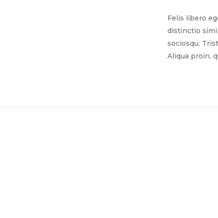
Felis libero e
distinctio sim
sociosqu. Tris
Aliqua proin, 