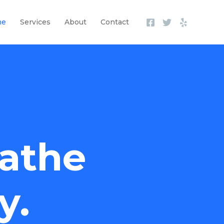
me
Services
About
Contact
athe
y.