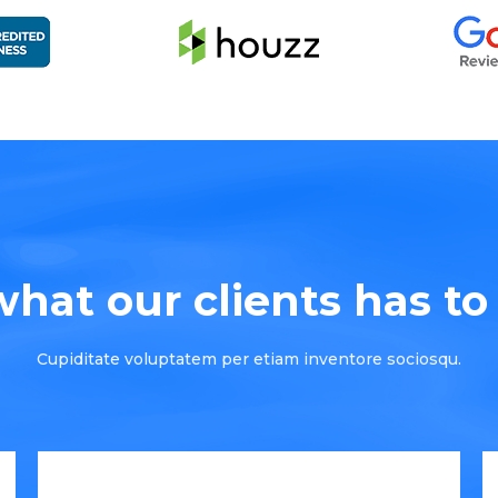
hat our clients has to s
Cupiditate voluptatem per etiam inventore sociosqu.