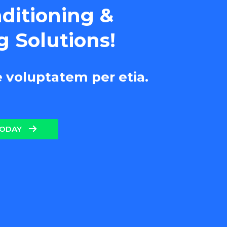
nditioning &
g Solutions!
e voluptatem per etia.
TODAY