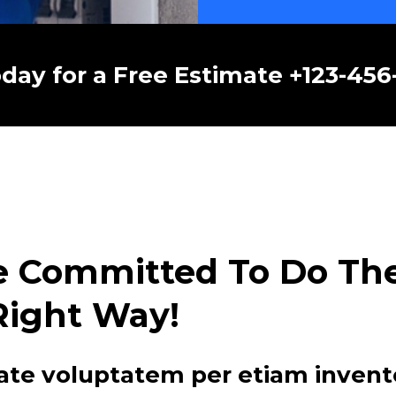
oday for a Free Estimate +123-45
e Committed To Do The 
Right Way!
ate voluptatem per etiam invent