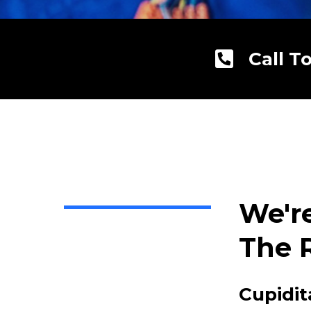
Call T
We'r
The 
Cupidit