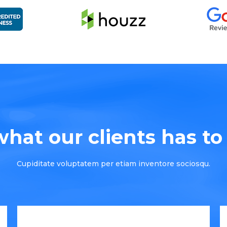
hat our clients has to s
Cupiditate voluptatem per etiam inventore sociosqu.