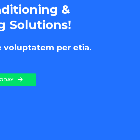
nditioning &
g Solutions!
e voluptatem per etia.
TODAY