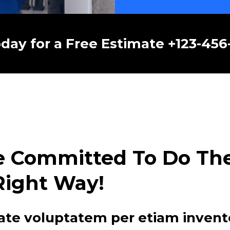
oday for a Free Estimate +123-45
e Committed To Do The 
Right Way!
ate voluptatem per etiam invent