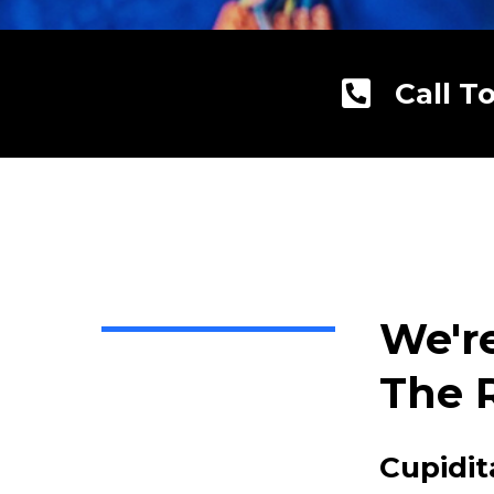
Call T
We'r
The 
Cupidit