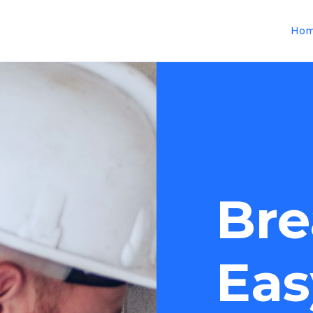
Ho
Bre
Eas