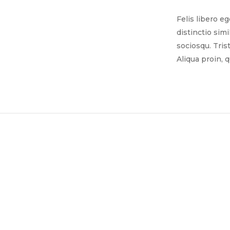
Felis libero e
distinctio sim
sociosqu. Tris
Aliqua proin, 