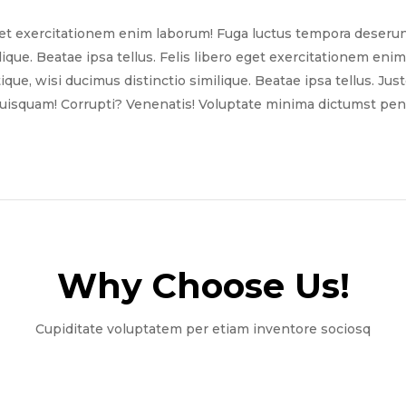
get exercitationem enim laborum! Fuga luctus tempora deserun
ilique. Beatae ipsa tellus. Felis libero eget exercitationem e
tique, wisi ducimus distinctio similique. Beatae ipsa tellus. Ju
quisquam! Corrupti? Venenatis! Voluptate minima dictumst pena
Why Choose Us!​
Cupiditate voluptatem per etiam inventore sociosq