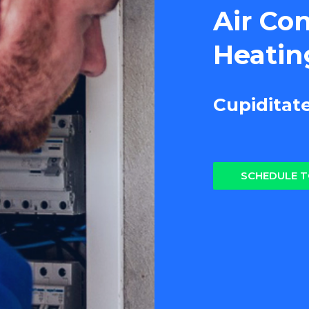
Air Co
Heatin
Cupiditat
SCHEDULE 