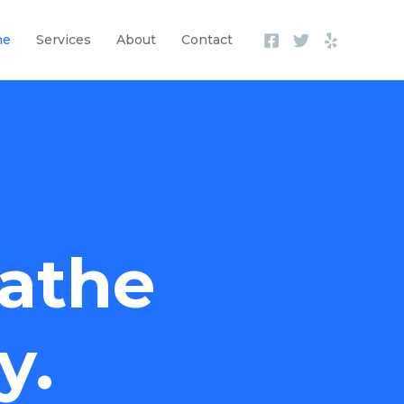
me
Services
About
Contact
athe
y.