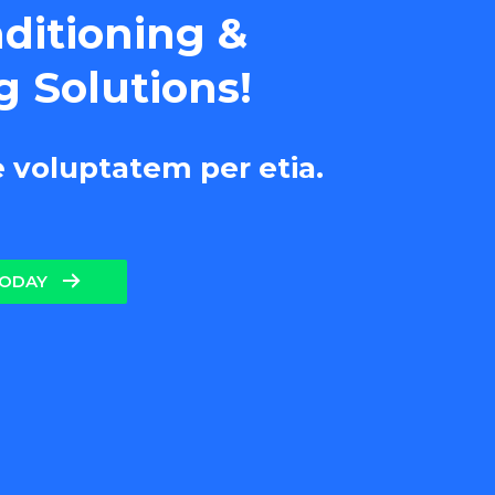
nditioning &
g Solutions!
e voluptatem per etia.
TODAY