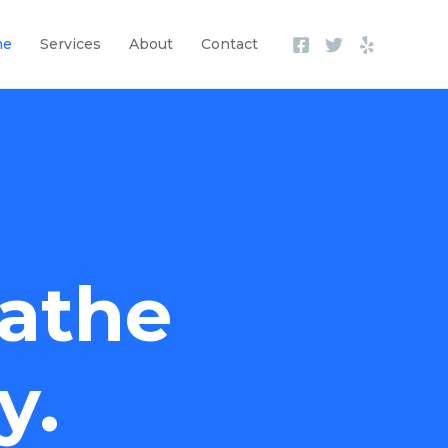
me
Services
About
Contact
athe
y.