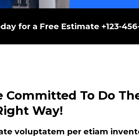
oday for a Free Estimate +123-45
e Committed To Do The 
Right Way!
ate voluptatem per etiam invent