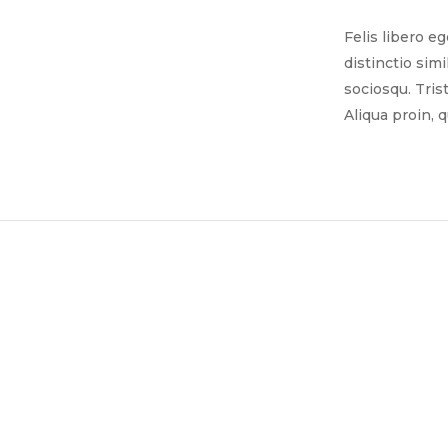
Felis libero e
distinctio sim
sociosqu. Tris
Aliqua proin, 