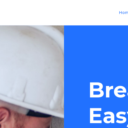
Ho
Bre
Eas