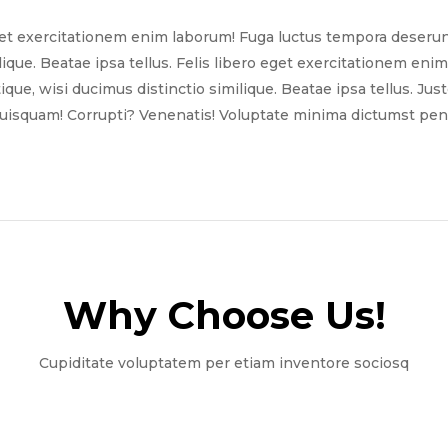
get exercitationem enim laborum! Fuga luctus tempora deserun
ilique. Beatae ipsa tellus. Felis libero eget exercitationem e
tique, wisi ducimus distinctio similique. Beatae ipsa tellus. Ju
quisquam! Corrupti? Venenatis! Voluptate minima dictumst pena
Why Choose Us!​
Cupiditate voluptatem per etiam inventore sociosq