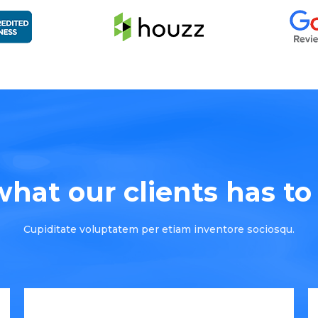
hat our clients has to s
Cupiditate voluptatem per etiam inventore sociosqu.