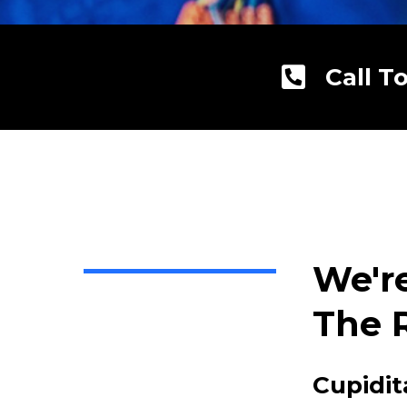
Call T
We'r
The 
Cupidit