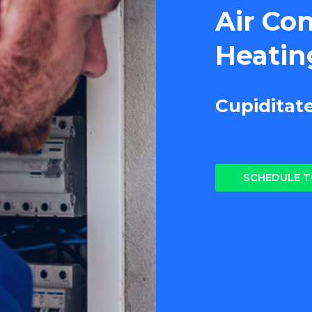
Air Co
Heatin
Cupiditat
SCHEDULE 