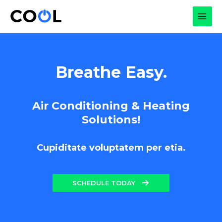
Skip
to
MAI
content
MEN
Breathe Easy.
Air Conditioning & Heating
Solutions!
Cupiditate voluptatem per etia.
SCHEDULE TODAY