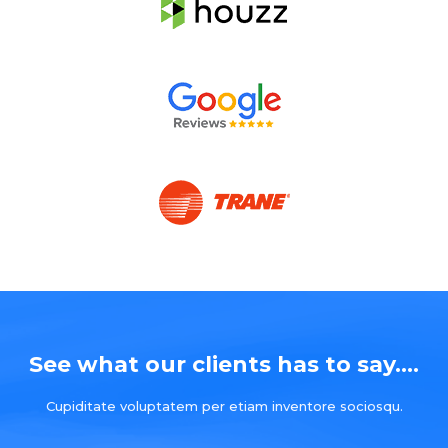
See what our clients has to say....
Cupiditate voluptatem per etiam inventore sociosqu.