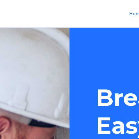
Ho
Bre
Eas