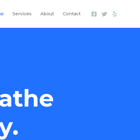
me
Services
About
Contact
athe
y.