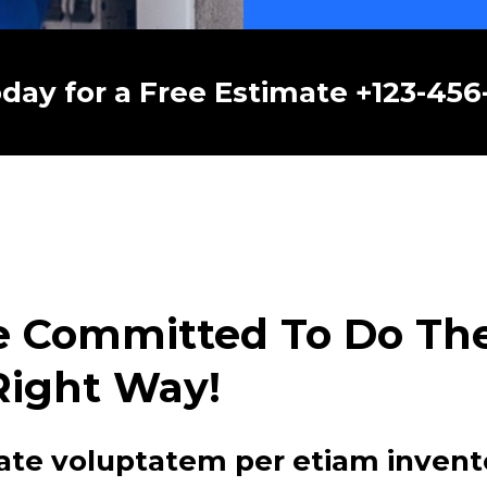
oday for a Free Estimate +123-45
e Committed To Do The 
Right Way!
ate voluptatem per etiam invent