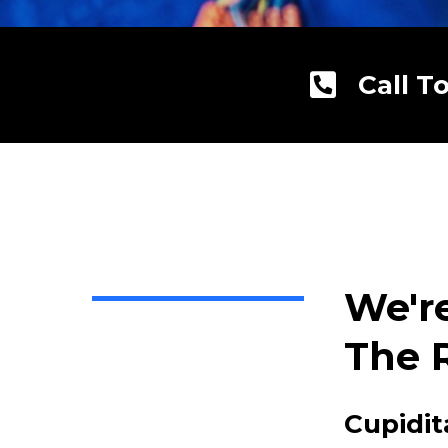
Call T
We'r
The 
Cupidit