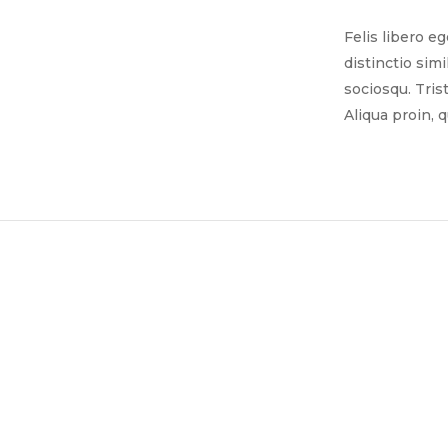
Felis libero e
distinctio sim
sociosqu. Tris
Aliqua proin, 