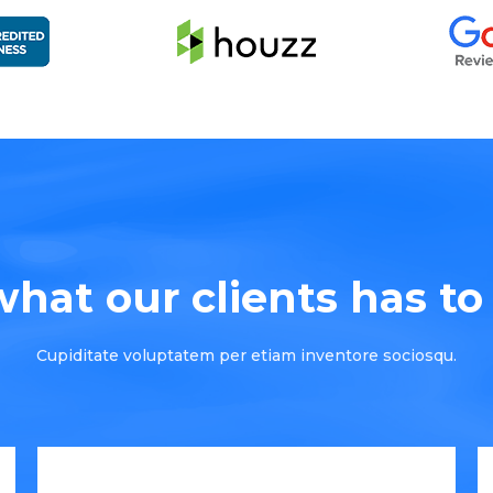
hat our clients has to s
Cupiditate voluptatem per etiam inventore sociosqu.