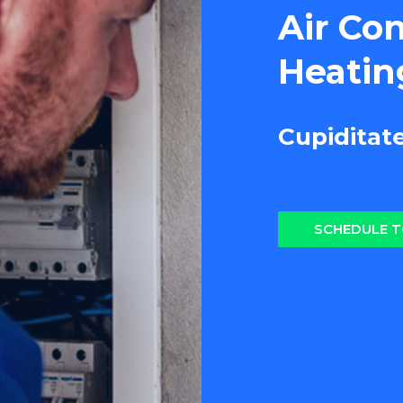
Air Co
Heatin
Cupiditat
SCHEDULE 