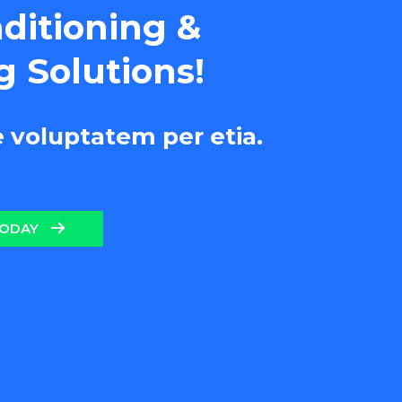
nditioning &
g Solutions!
e voluptatem per etia.
TODAY