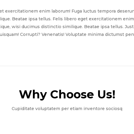
get exercitationem enim laborum! Fuga luctus tempora deserun
ilique. Beatae ipsa tellus. Felis libero eget exercitationem e
tique, wisi ducimus distinctio similique. Beatae ipsa tellus. Ju
quisquam! Corrupti? Venenatis! Voluptate minima dictumst pena
Why Choose Us!​
Cupiditate voluptatem per etiam inventore sociosq