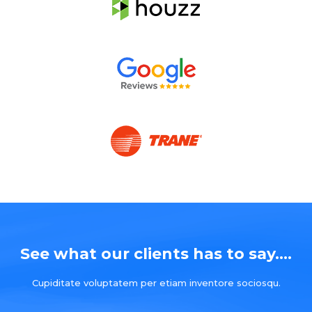
See what our clients has to say....
Cupiditate voluptatem per etiam inventore sociosqu.