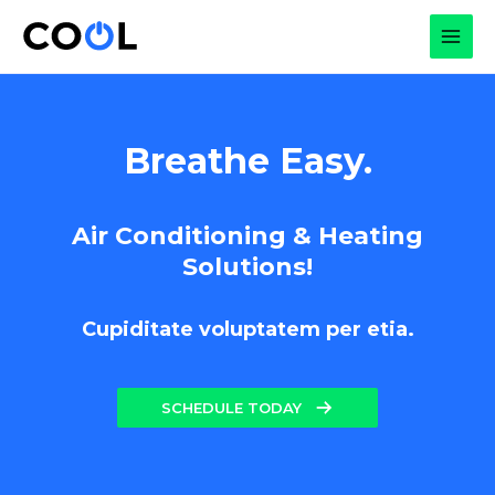
Skip
to
MAI
content
MEN
Breathe Easy.
Air Conditioning & Heating
Solutions!
Cupiditate voluptatem per etia.
SCHEDULE TODAY