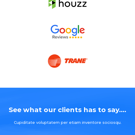
See what our clients has to say....
Cupiditate voluptatem per etiam inventore sociosqu.