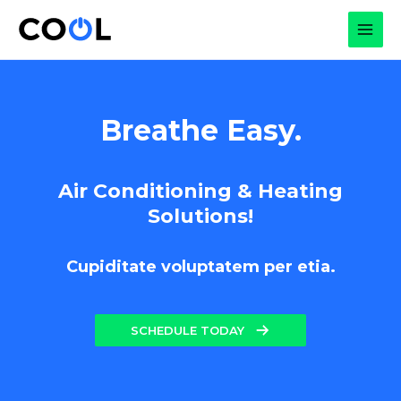
Skip
to
MAI
content
MEN
Breathe Easy.
Air Conditioning & Heating
Solutions!
Cupiditate voluptatem per etia.
SCHEDULE TODAY