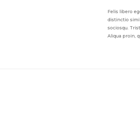
Felis libero e
distinctio sim
sociosqu. Tris
Aliqua proin, 