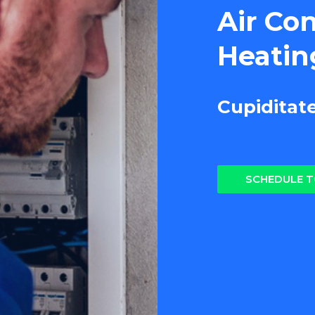
Air Co
Heatin
Cupiditat
SCHEDULE 