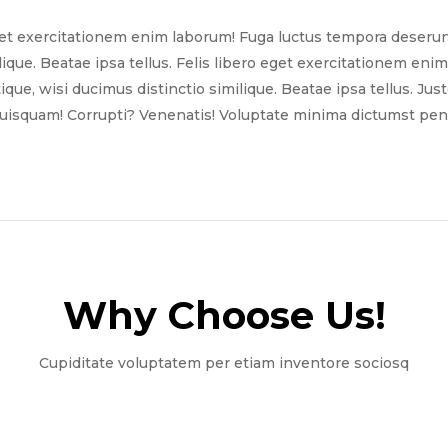
get exercitationem enim laborum! Fuga luctus tempora deserun
ilique. Beatae ipsa tellus. Felis libero eget exercitationem e
tique, wisi ducimus distinctio similique. Beatae ipsa tellus. Ju
quisquam! Corrupti? Venenatis! Voluptate minima dictumst pena
Why Choose Us!​
Cupiditate voluptatem per etiam inventore sociosq