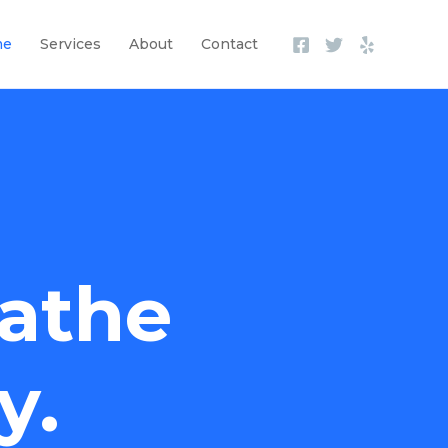
me
Services
About
Contact
athe
y.