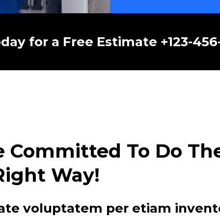
oday for a Free Estimate +123-45
e Committed To Do The 
Right Way!
ate voluptatem per etiam invent