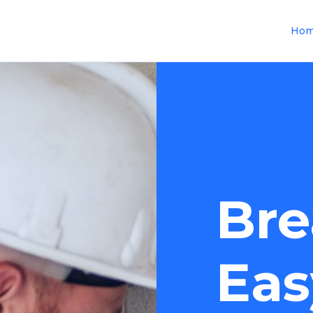
Ho
Bre
Eas