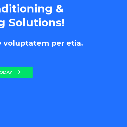
nditioning &
g Solutions!
e voluptatem per etia.
TODAY