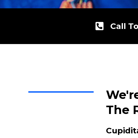
Call T
We'r
The 
Cupidit