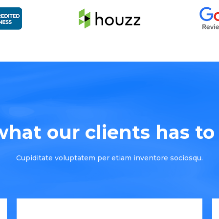
hat our clients has to s
Cupiditate voluptatem per etiam inventore sociosqu.