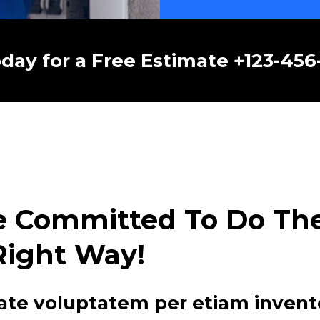
oday for a Free Estimate +123-45
e Committed To Do The 
Right Way!
ate voluptatem per etiam invent