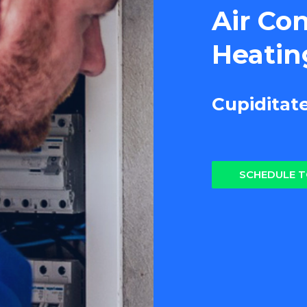
Air Co
Heatin
Cupiditat
SCHEDULE 