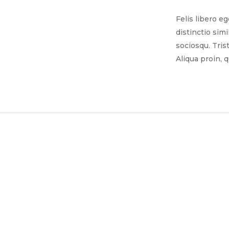
Felis libero e
distinctio sim
sociosqu. Tris
Aliqua proin, 