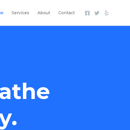
me
Services
About
Contact
athe
y.