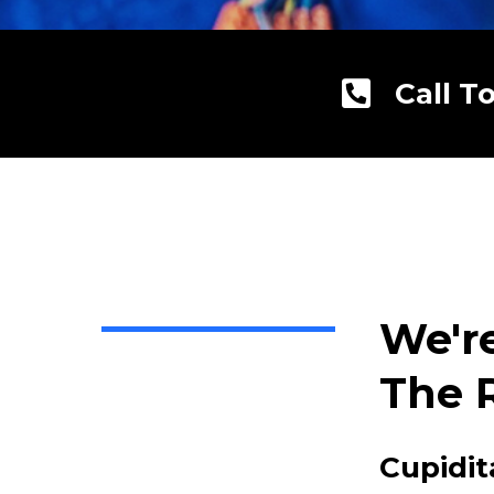
Call T
We'r
The 
Cupidit