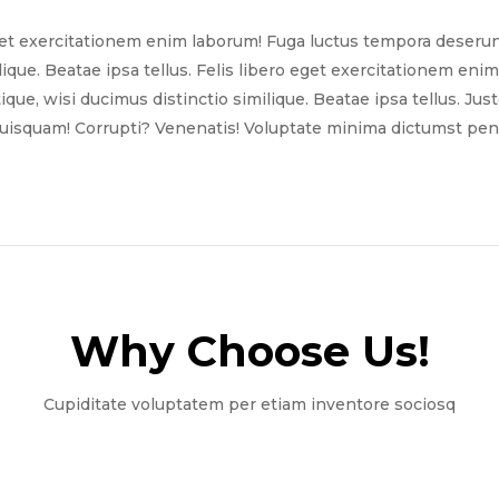
get exercitationem enim laborum! Fuga luctus tempora deserun
ilique. Beatae ipsa tellus. Felis libero eget exercitationem e
tique, wisi ducimus distinctio similique. Beatae ipsa tellus. Ju
quisquam! Corrupti? Venenatis! Voluptate minima dictumst pena
Why Choose Us!​
Cupiditate voluptatem per etiam inventore sociosq