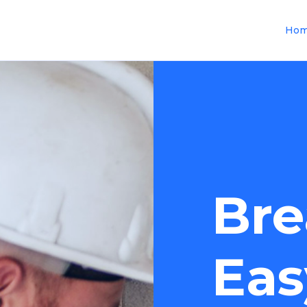
Ho
Bre
Eas