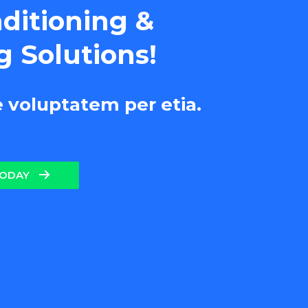
nditioning &
g Solutions!
e voluptatem per etia.
TODAY