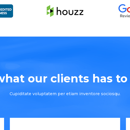
hat our clients has to s
Cupiditate voluptatem per etiam inventore sociosqu.