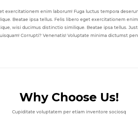
get exercitationem enim laborum! Fuga luctus tempora deserun
ilique. Beatae ipsa tellus. Felis libero eget exercitationem e
tique, wisi ducimus distinctio similique. Beatae ipsa tellus. Ju
quisquam! Corrupti? Venenatis! Voluptate minima dictumst pena
Why Choose Us!​
Cupiditate voluptatem per etiam inventore sociosq