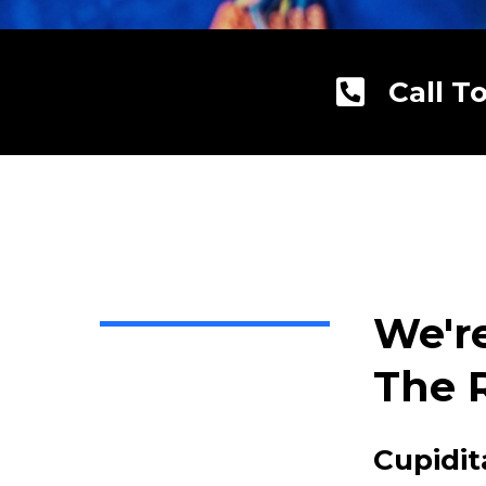
Call T
We'r
The 
Cupidit