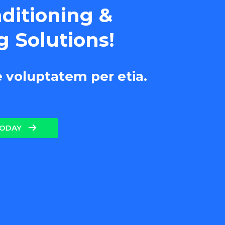
nditioning &
g Solutions!
e voluptatem per etia.
TODAY