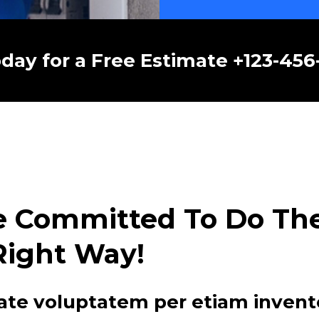
oday for a Free Estimate +123-45
e Committed To Do The 
Right Way!
ate voluptatem per etiam invent