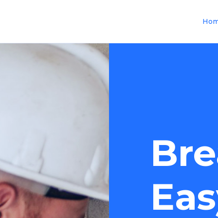
Ho
Bre
Eas