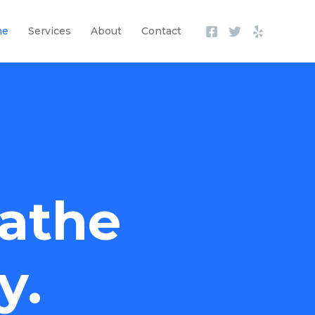
me
Services
About
Contact
athe
y.