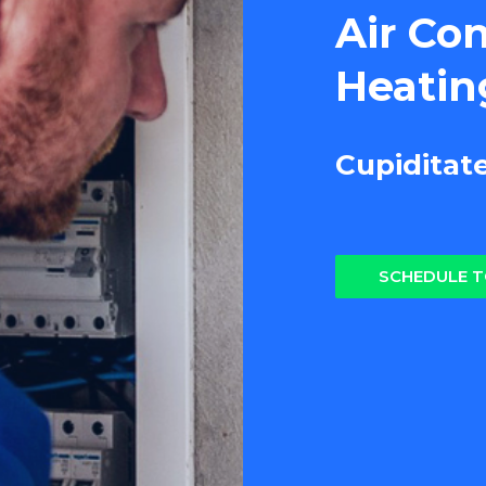
Air Co
Heatin
Cupiditat
SCHEDULE 