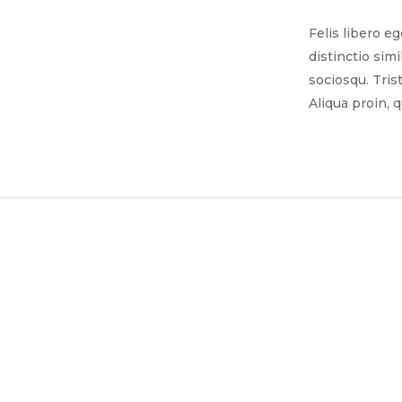
Felis libero e
distinctio sim
sociosqu. Tris
Aliqua proin, 