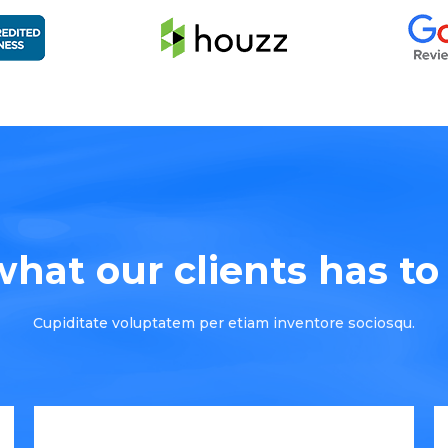
hat our clients has to s
Cupiditate voluptatem per etiam inventore sociosqu.