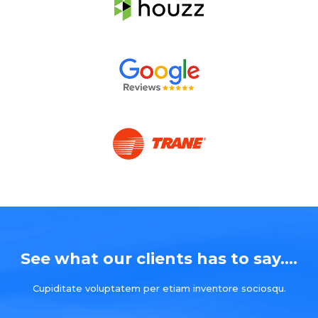
See what our clients has to say....
Cupiditate voluptatem per etiam inventore sociosqu.