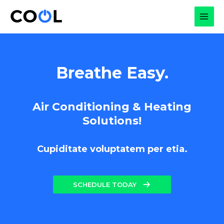
Skip
to
MAI
content
MEN
Breathe Easy.
Air Conditioning & Heating
Solutions!
Cupiditate voluptatem per etia.
SCHEDULE TODAY