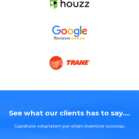
See what our clients has to say....
Cupiditate voluptatem per etiam inventore sociosqu.