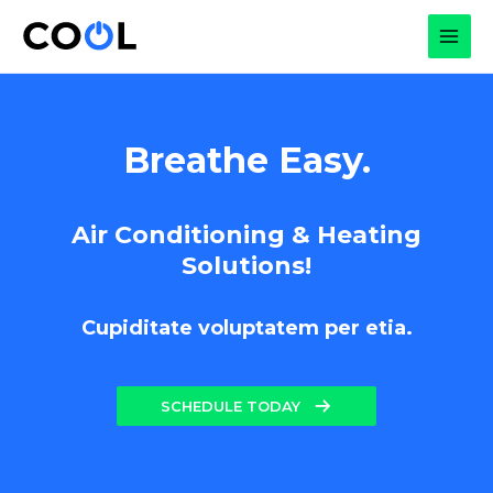
Skip
to
MAI
content
MEN
Breathe Easy.
Air Conditioning & Heating
Solutions!
Cupiditate voluptatem per etia.
SCHEDULE TODAY