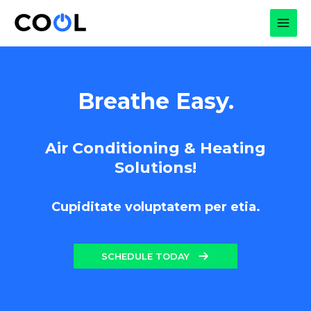
Skip
to
MAI
content
MEN
Breathe Easy.
Air Conditioning & Heating
Solutions!
Cupiditate voluptatem per etia.
SCHEDULE TODAY