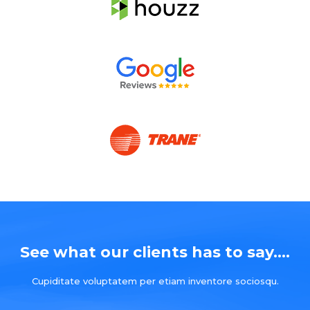
See what our clients has to say....
Cupiditate voluptatem per etiam inventore sociosqu.