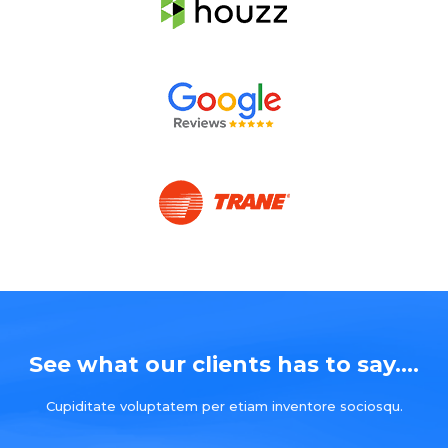
See what our clients has to say....
Cupiditate voluptatem per etiam inventore sociosqu.