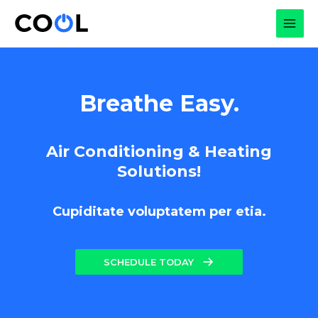
Skip
to
MAI
content
MEN
Breathe Easy.
Air Conditioning & Heating
Solutions!
Cupiditate voluptatem per etia.
SCHEDULE TODAY