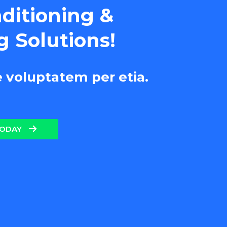
nditioning &
g Solutions!
e voluptatem per etia.
TODAY