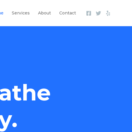
me
Services
About
Contact
athe
y.