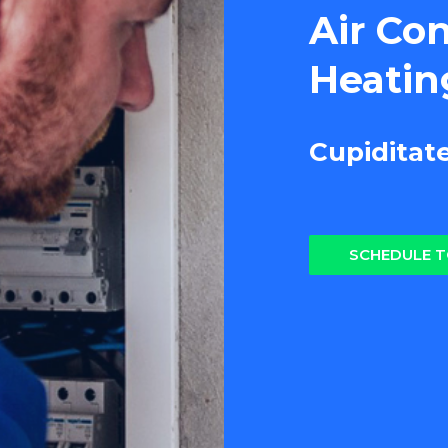
Air Co
Heatin
Cupiditat
SCHEDULE 