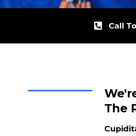
Call T
We'r
The 
Cupidit