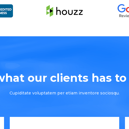
hat our clients has to s
Cupiditate voluptatem per etiam inventore sociosqu.