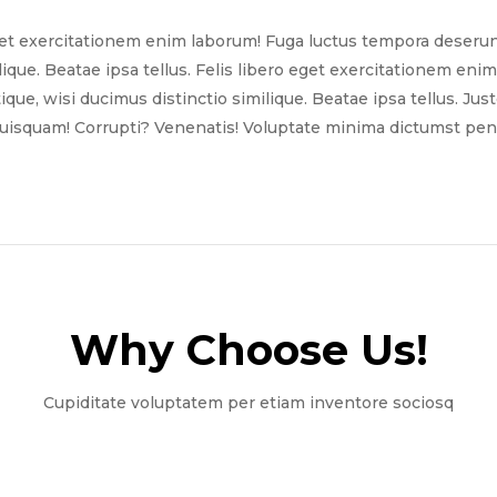
get exercitationem enim laborum! Fuga luctus tempora deserun
ilique. Beatae ipsa tellus. Felis libero eget exercitationem e
tique, wisi ducimus distinctio similique. Beatae ipsa tellus. Ju
quisquam! Corrupti? Venenatis! Voluptate minima dictumst pena
Why Choose Us!​
Cupiditate voluptatem per etiam inventore sociosq