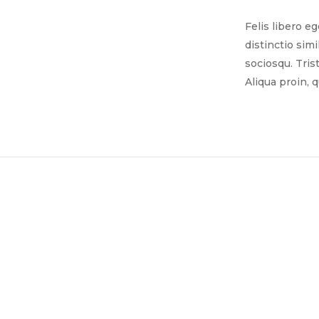
Felis libero e
distinctio sim
sociosqu. Tris
Aliqua proin, 