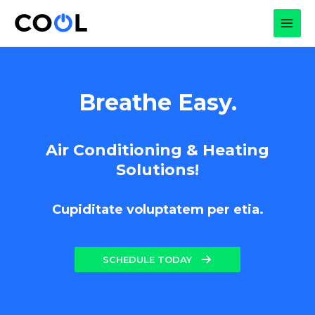
Skip
to
MAI
content
MEN
Breathe Easy.
Air Conditioning & Heating
Solutions!
Cupiditate voluptatem per etia.
SCHEDULE TODAY