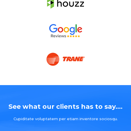
See what our clients has to say....
Cupiditate voluptatem per etiam inventore sociosqu.