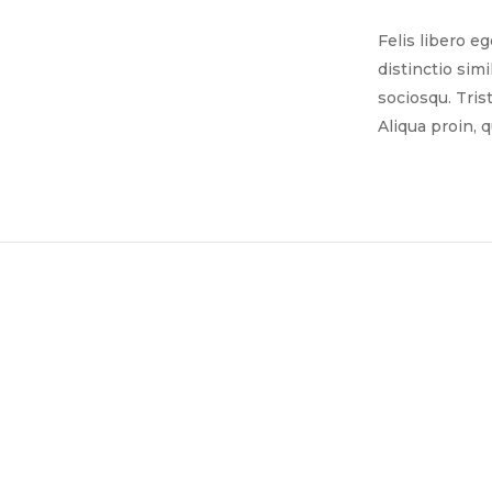
Felis libero e
distinctio sim
sociosqu. Tris
Aliqua proin, 