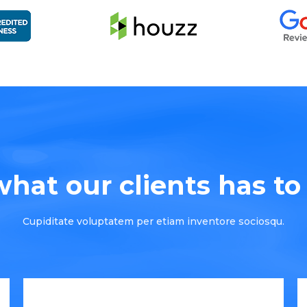
hat our clients has to s
Cupiditate voluptatem per etiam inventore sociosqu.