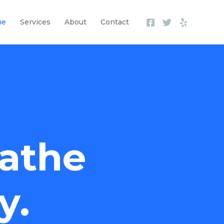
me
Services
About
Contact
athe
y.