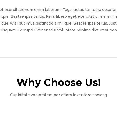
get exercitationem enim laborum! Fuga luctus tempora deserun
ilique. Beatae ipsa tellus. Felis libero eget exercitationem e
tique, wisi ducimus distinctio similique. Beatae ipsa tellus. Ju
quisquam! Corrupti? Venenatis! Voluptate minima dictumst pena
Why Choose Us!​
Cupiditate voluptatem per etiam inventore sociosq