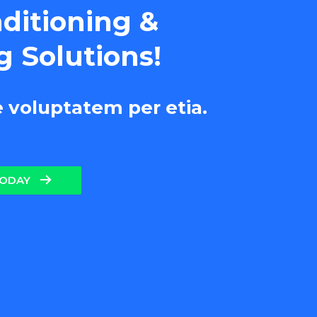
nditioning &
g Solutions!
e voluptatem per etia.
TODAY