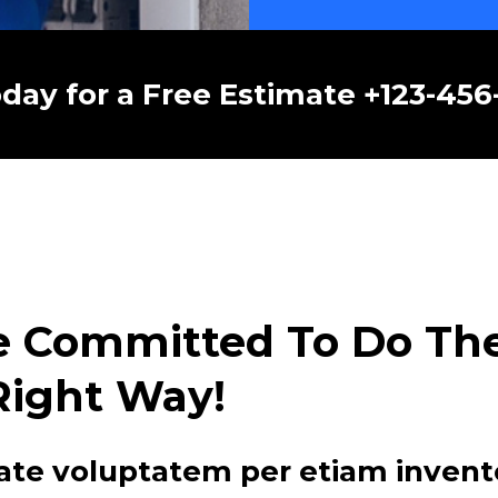
oday for a Free Estimate +123-45
e Committed To Do The 
Right Way!
ate voluptatem per etiam invent