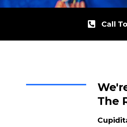
Call T
We'r
The 
Cupidit