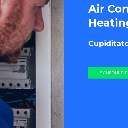
Air Co
Heatin
Cupiditat
SCHEDULE 