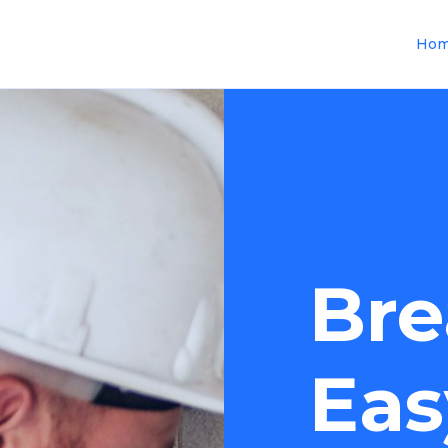
Ho
Bre
Eas