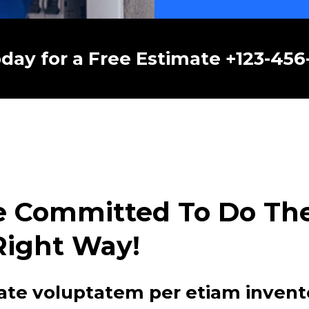
oday for a Free Estimate +123-45
e Committed To Do The 
Right Way!
ate voluptatem per etiam invent