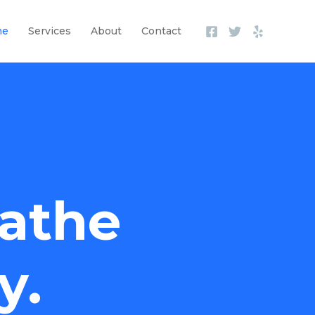
me
Services
About
Contact
athe
y.