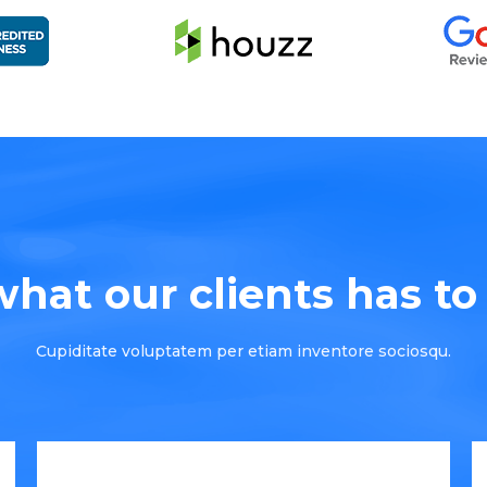
hat our clients has to s
Cupiditate voluptatem per etiam inventore sociosqu.