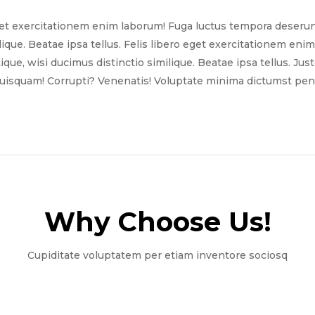
get exercitationem enim laborum! Fuga luctus tempora deserun
ilique. Beatae ipsa tellus. Felis libero eget exercitationem e
tique, wisi ducimus distinctio similique. Beatae ipsa tellus. Ju
quisquam! Corrupti? Venenatis! Voluptate minima dictumst pena
Why Choose Us!​
Cupiditate voluptatem per etiam inventore sociosq