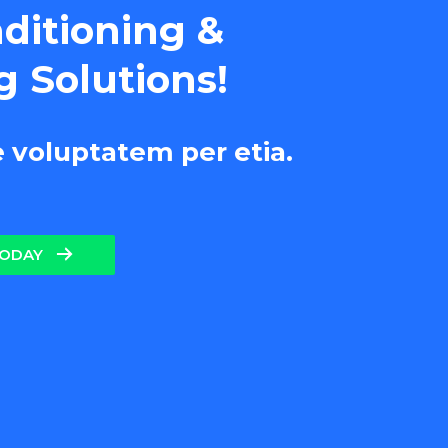
nditioning &
g Solutions!
e voluptatem per etia.
TODAY