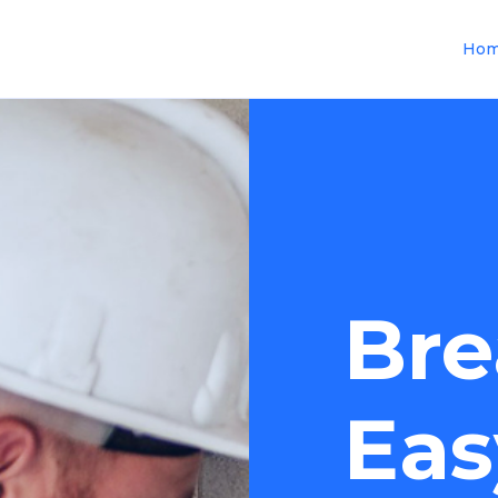
Ho
Bre
Eas