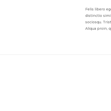
Felis libero e
distinctio sim
sociosqu. Tris
Aliqua proin, 