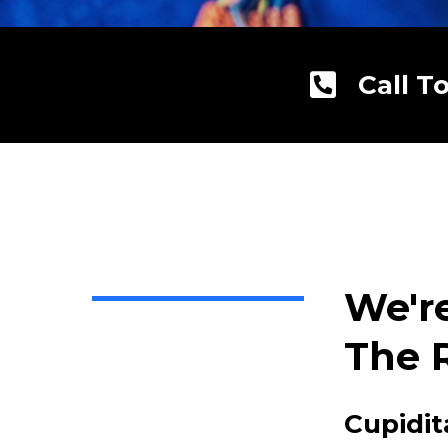
Call T
We'r
The 
Cupidit