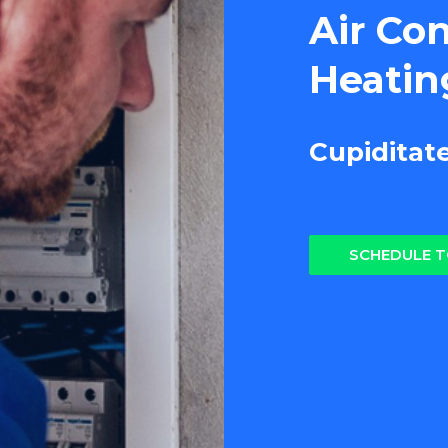
Air Co
Heatin
Cupiditat
SCHEDULE 