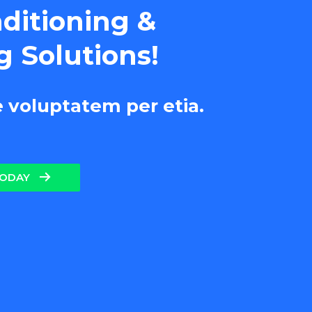
nditioning &
g Solutions!
e voluptatem per etia.
TODAY