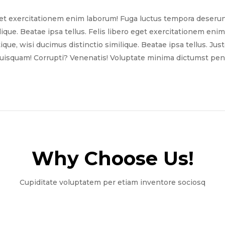
get exercitationem enim laborum! Fuga luctus tempora deserun
ilique. Beatae ipsa tellus. Felis libero eget exercitationem e
tique, wisi ducimus distinctio similique. Beatae ipsa tellus. Ju
quisquam! Corrupti? Venenatis! Voluptate minima dictumst pena
Why Choose Us!​
Cupiditate voluptatem per etiam inventore sociosq