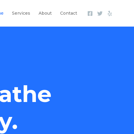
me
Services
About
Contact
athe
y.