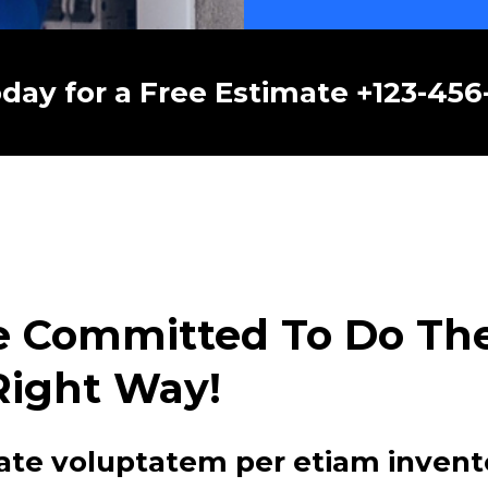
oday for a Free Estimate +123-45
e Committed To Do The 
Right Way!
ate voluptatem per etiam invent