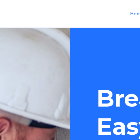
Ho
Bre
Eas