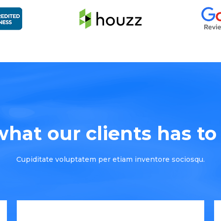
hat our clients has to s
Cupiditate voluptatem per etiam inventore sociosqu.