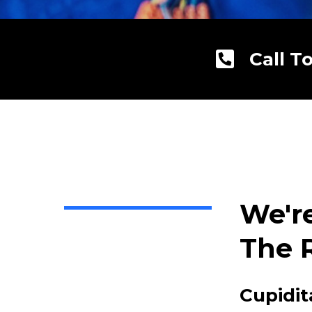
Call T
We'r
The 
Cupidit