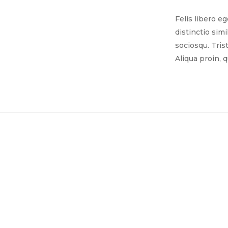
Felis libero e
distinctio sim
sociosqu. Tris
Aliqua proin, 