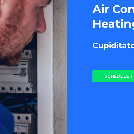
Air Co
Heatin
Cupiditat
SCHEDULE 