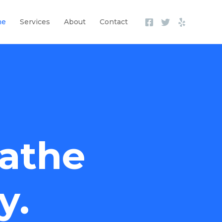
me
Services
About
Contact
athe
y.