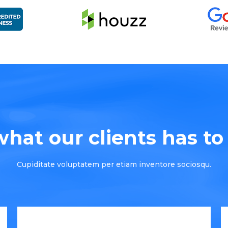
hat our clients has to s
Cupiditate voluptatem per etiam inventore sociosqu.