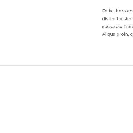
Felis libero e
distinctio sim
sociosqu. Tris
Aliqua proin, 