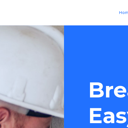
Ho
Bre
Eas