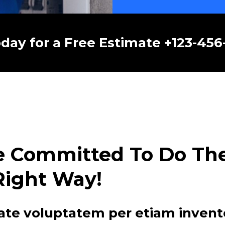
oday for a Free Estimate +123-45
e Committed To Do The 
Right Way!
ate voluptatem per etiam invent