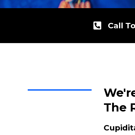
Call T
We'r
The 
Cupidit