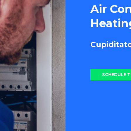
Air Co
Heatin
Cupiditat
SCHEDULE 