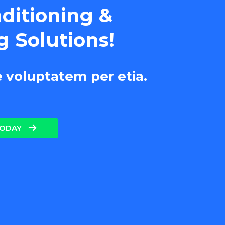
nditioning &
g Solutions!
e voluptatem per etia.
TODAY