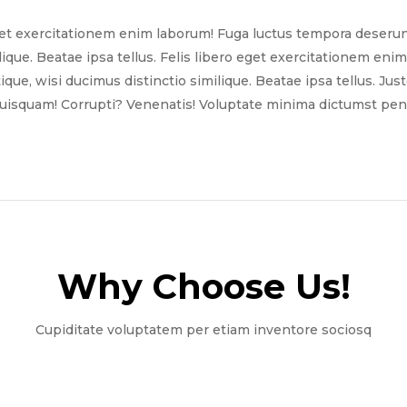
get exercitationem enim laborum! Fuga luctus tempora deserun
ilique. Beatae ipsa tellus. Felis libero eget exercitationem e
tique, wisi ducimus distinctio similique. Beatae ipsa tellus. Ju
quisquam! Corrupti? Venenatis! Voluptate minima dictumst pena
Why Choose Us!​
Cupiditate voluptatem per etiam inventore sociosq