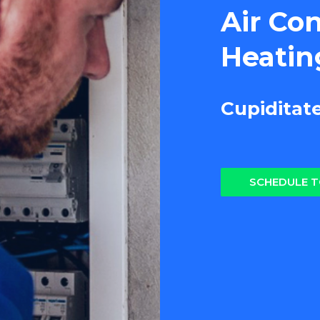
Air Co
Heatin
Cupiditat
SCHEDULE 