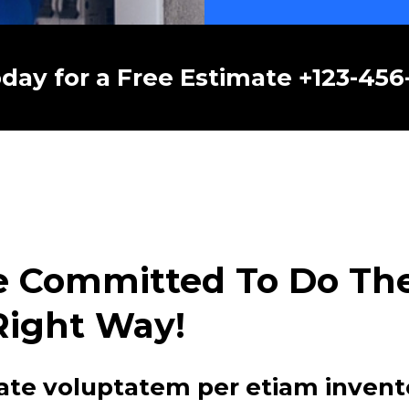
oday for a Free Estimate +123-45
e Committed To Do The 
Right Way!
ate voluptatem per etiam invent