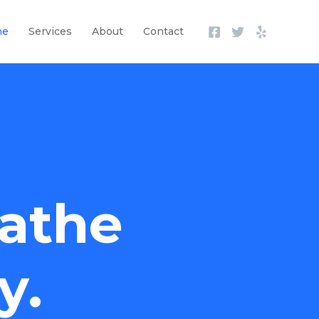
me
Services
About
Contact
athe
y.