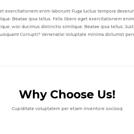
get exercitationem enim laborum! Fuga luctus tempora deserun
ilique. Beatae ipsa tellus. Felis libero eget exercitationem e
tique, wisi ducimus distinctio similique. Beatae ipsa tellus. Ju
quisquam! Corrupti? Venenatis! Voluptate minima dictumst pena
Why Choose Us!​
Cupiditate voluptatem per etiam inventore sociosq