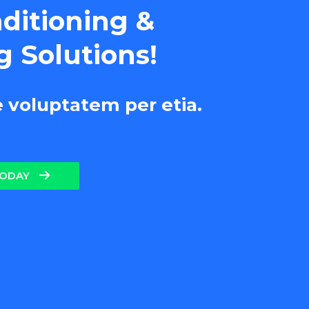
nditioning &
g Solutions!
e voluptatem per etia.
TODAY