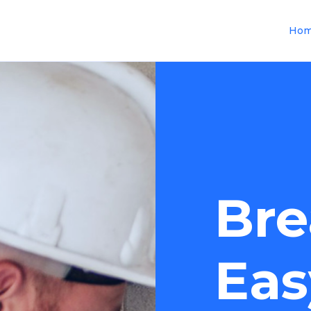
Ho
Bre
Eas