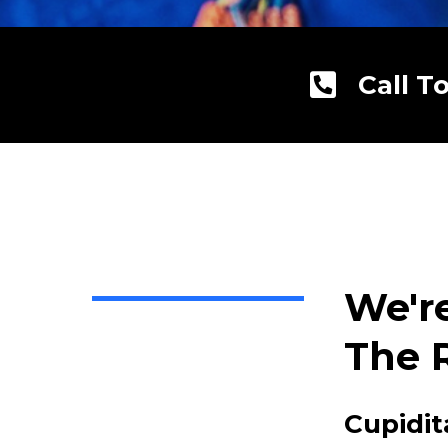
Call T
We'r
The 
Cupidit