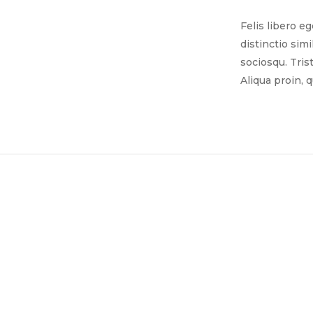
Felis libero e
distinctio sim
sociosqu. Tris
Aliqua proin, 