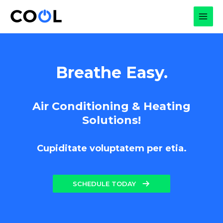
Skip
to
MAI
content
MEN
Breathe Easy.
Air Conditioning & Heating
Solutions!
Cupiditate voluptatem per etia.
SCHEDULE TODAY