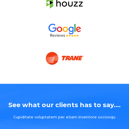
See what our clients has to say....
Cupiditate voluptatem per etiam inventore sociosqu.