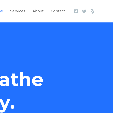
me
Services
About
Contact
athe
y.