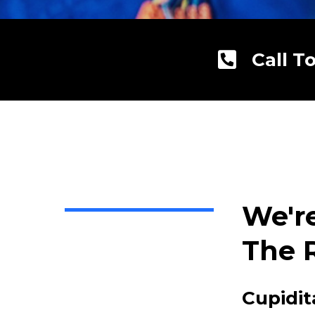
Call T
We'r
The 
Cupidit