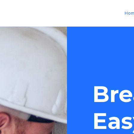
Ho
Bre
Eas