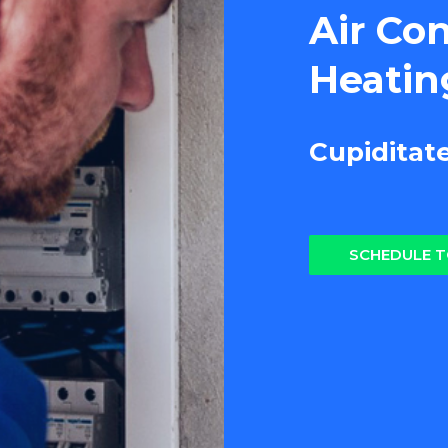
Air Co
Heatin
Cupiditat
SCHEDULE 