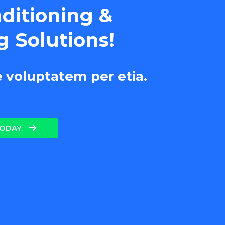
nditioning &
g Solutions!
e voluptatem per etia.
TODAY