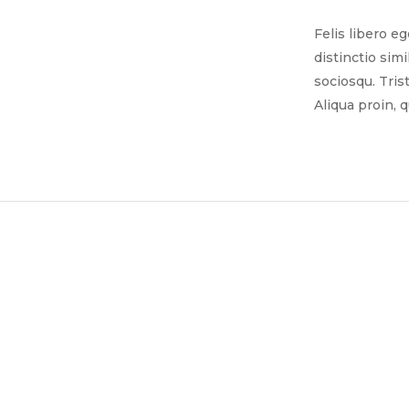
Felis libero e
distinctio sim
sociosqu. Tris
Aliqua proin, 