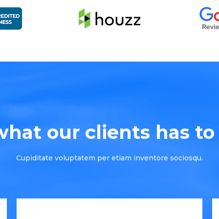
hat our clients has to s
Cupiditate voluptatem per etiam inventore sociosqu.