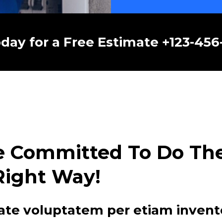
oday for a Free Estimate +123-45
e Committed To Do The 
Right Way!
ate voluptatem per etiam invent