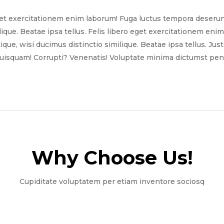
get exercitationem enim laborum! Fuga luctus tempora deserun
ilique. Beatae ipsa tellus. Felis libero eget exercitationem e
tique, wisi ducimus distinctio similique. Beatae ipsa tellus. Ju
quisquam! Corrupti? Venenatis! Voluptate minima dictumst pena
Why Choose Us!​
Cupiditate voluptatem per etiam inventore sociosq