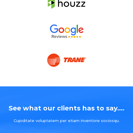
See what our clients has to say....
Cupiditate voluptatem per etiam inventore sociosqu.