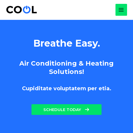
Skip
to
MAI
content
MEN
Breathe Easy.
Air Conditioning & Heating
Solutions!
Cupiditate voluptatem per etia.
SCHEDULE TODAY