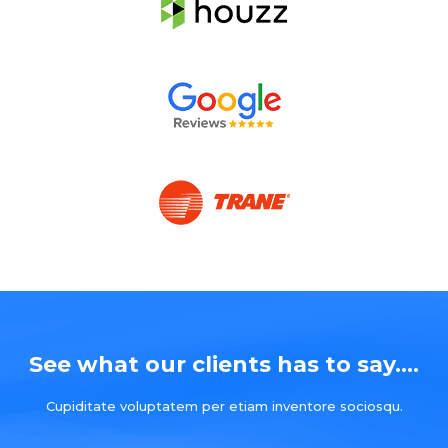
See what our clients has to say....
Cupiditate voluptatem per etiam inventore sociosqu.