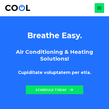
Skip
to
MAI
content
MEN
Breathe Easy.
Air Conditioning & Heating
Solutions!
Cupiditate voluptatem per etia.
SCHEDULE TODAY