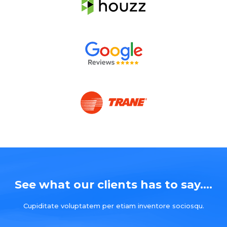
See what our clients has to say....
Cupiditate voluptatem per etiam inventore sociosqu.