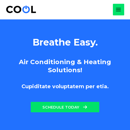
Skip
to
MAI
content
MEN
Breathe Easy.
Air Conditioning & Heating
Solutions!
Cupiditate voluptatem per etia.
SCHEDULE TODAY