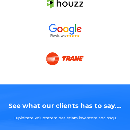
See what our clients has to say....
Cupiditate voluptatem per etiam inventore sociosqu.