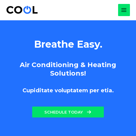
Skip
to
MAI
content
MEN
Breathe Easy.
Air Conditioning & Heating
Solutions!
Cupiditate voluptatem per etia.
SCHEDULE TODAY