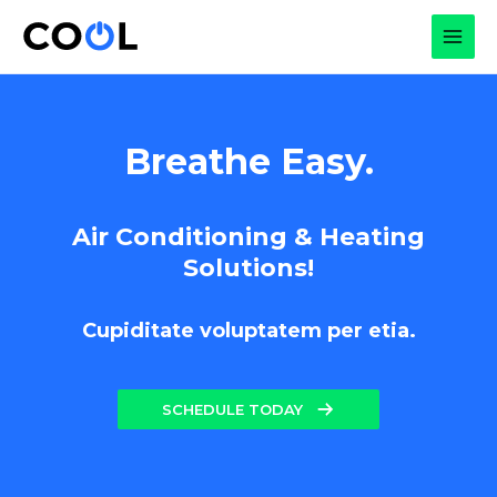
Skip
to
MAI
content
MEN
Breathe Easy.
Air Conditioning & Heating
Solutions!
Cupiditate voluptatem per etia.
SCHEDULE TODAY