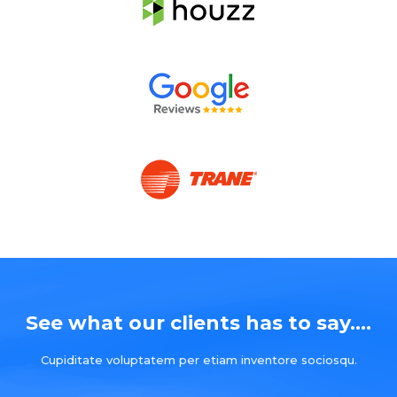
See what our clients has to say....
Cupiditate voluptatem per etiam inventore sociosqu.