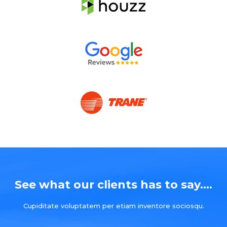
See what our clients has to say....
Cupiditate voluptatem per etiam inventore sociosqu.