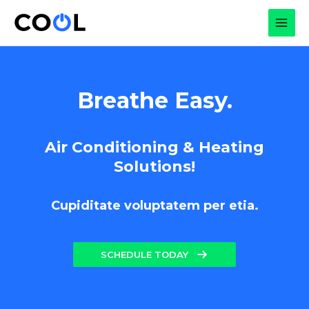
Skip
to
MAI
content
MEN
Breathe Easy.
Air Conditioning & Heating
Solutions!
Cupiditate voluptatem per etia.
SCHEDULE TODAY