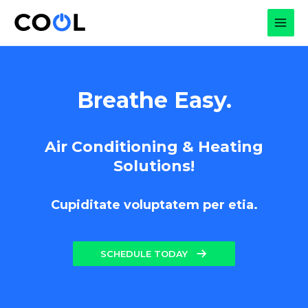
Skip
to
MAI
content
MEN
Breathe Easy.
Air Conditioning & Heating
Solutions!
Cupiditate voluptatem per etia.
SCHEDULE TODAY