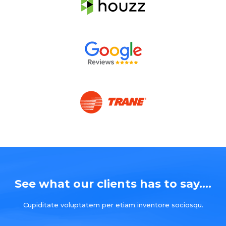
See what our clients has to say....
Cupiditate voluptatem per etiam inventore sociosqu.