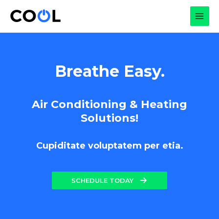
Skip
to
MAI
content
MEN
Breathe Easy.
Air Conditioning & Heating
Solutions!
Cupiditate voluptatem per etia.
SCHEDULE TODAY