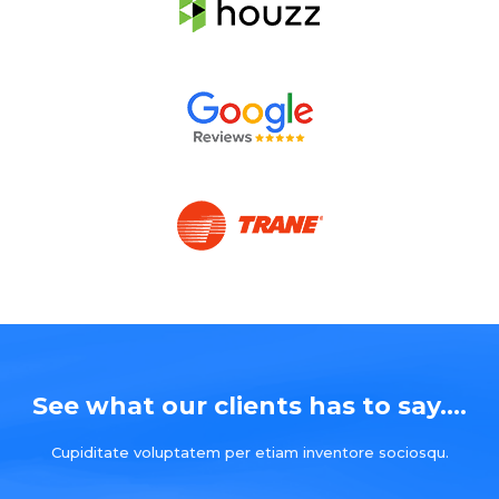
See what our clients has to say....
Cupiditate voluptatem per etiam inventore sociosqu.