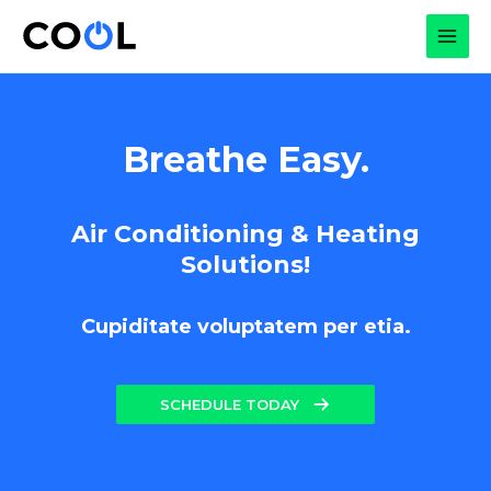
Skip
to
MAI
content
MEN
Breathe Easy.
Air Conditioning & Heating
Solutions!
Cupiditate voluptatem per etia.
SCHEDULE TODAY