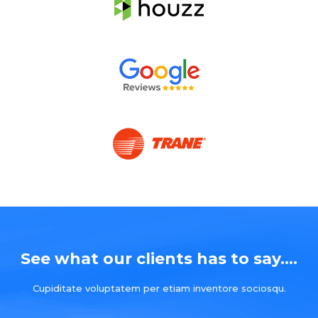
See what our clients has to say....
Cupiditate voluptatem per etiam inventore sociosqu.