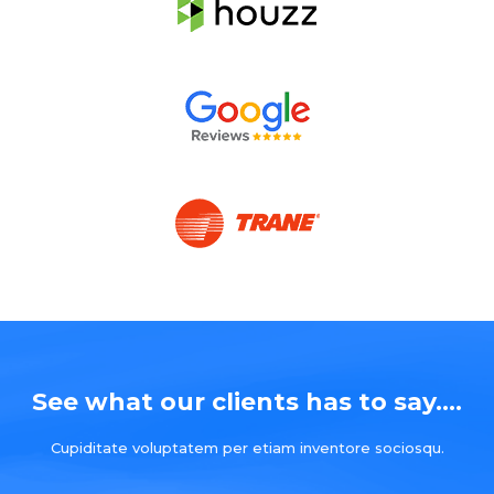
See what our clients has to say....
Cupiditate voluptatem per etiam inventore sociosqu.