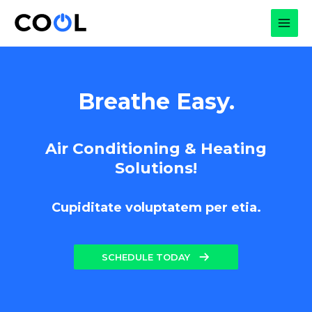
Skip
to
MAI
content
MEN
Breathe Easy.
Air Conditioning & Heating
Solutions!
Cupiditate voluptatem per etia.
SCHEDULE TODAY