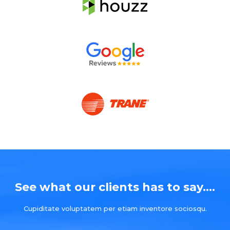
See what our clients has to say....
Cupiditate voluptatem per etiam inventore sociosqu.