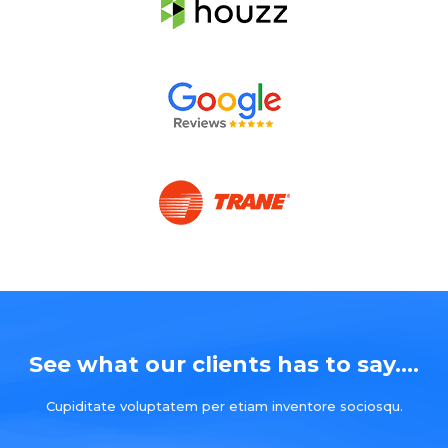
See what our clients has to say....
Cupiditate voluptatem per etiam inventore sociosqu.