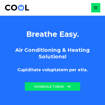
Skip
to
MAI
content
MEN
Breathe Easy.
Air Conditioning & Heating
Solutions!
Cupiditate voluptatem per etia.
SCHEDULE TODAY