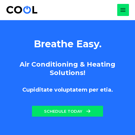
Skip
to
MAI
content
MEN
Breathe Easy.
Air Conditioning & Heating
Solutions!
Cupiditate voluptatem per etia.
SCHEDULE TODAY