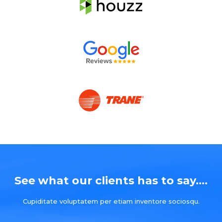
See what our clients has to say....
Cupiditate voluptatem per etiam inventore sociosqu.