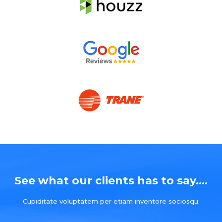
See what our clients has to say....
Cupiditate voluptatem per etiam inventore sociosqu.