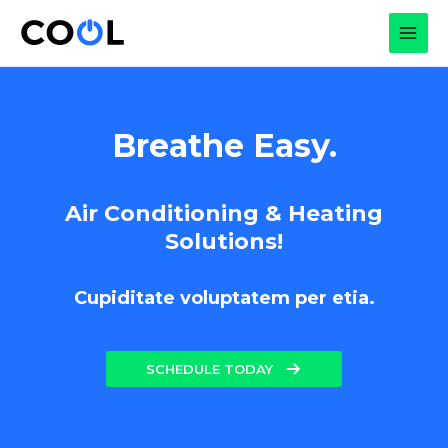
Skip
to
MAI
content
MEN
Breathe Easy.
Air Conditioning & Heating
Solutions!
Cupiditate voluptatem per etia.
SCHEDULE TODAY