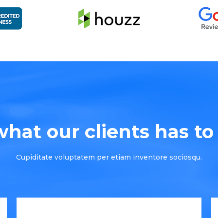
hat our clients has to s
Cupiditate voluptatem per etiam inventore sociosqu.