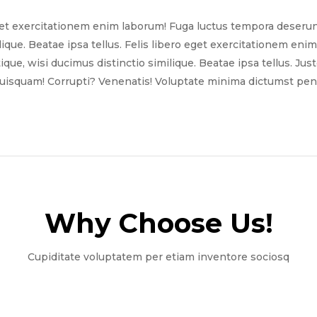
get exercitationem enim laborum! Fuga luctus tempora deserun
ilique. Beatae ipsa tellus. Felis libero eget exercitationem e
tique, wisi ducimus distinctio similique. Beatae ipsa tellus. Ju
quisquam! Corrupti? Venenatis! Voluptate minima dictumst pena
Why Choose Us!​
Cupiditate voluptatem per etiam inventore sociosq