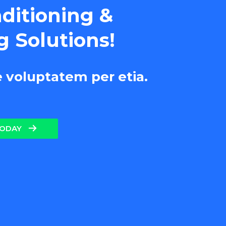
nditioning &
g Solutions!
e voluptatem per etia.
TODAY