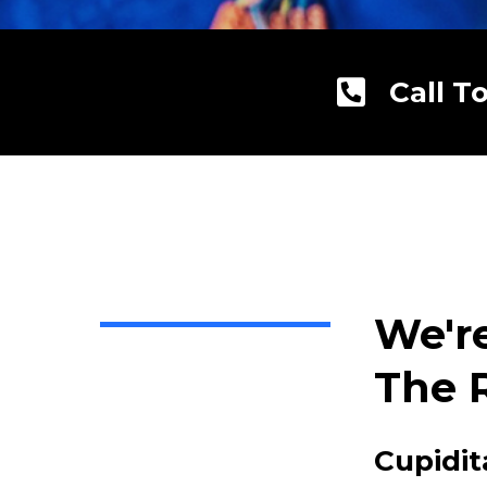
Call T
We'r
The 
Cupidit