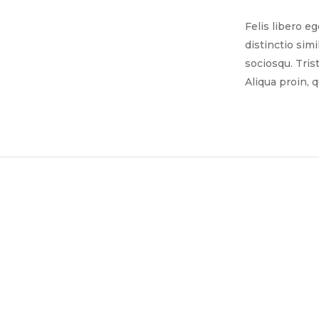
Felis libero e
distinctio sim
sociosqu. Tris
Aliqua proin, 