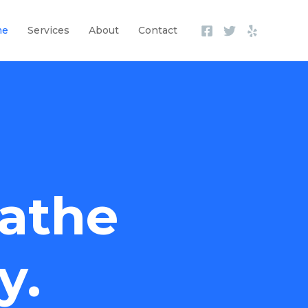
me
Services
About
Contact
athe
y.