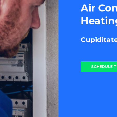
Air Co
Heatin
Cupiditat
SCHEDULE 