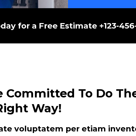
oday for a Free Estimate +123-45
e Committed To Do The 
Right Way!
ate voluptatem per etiam invent