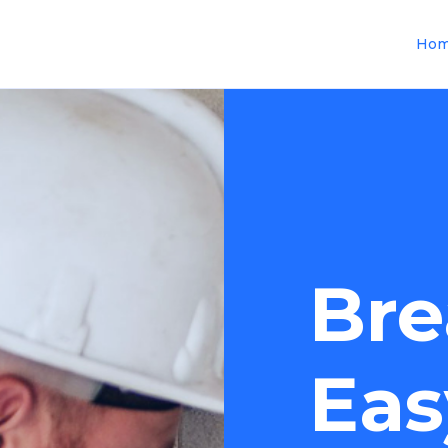
Ho
Bre
Eas