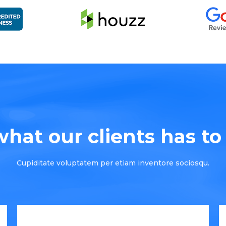
hat our clients has to s
Cupiditate voluptatem per etiam inventore sociosqu.