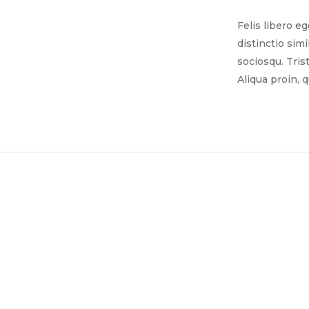
Felis libero e
distinctio sim
sociosqu. Tris
Aliqua proin, 