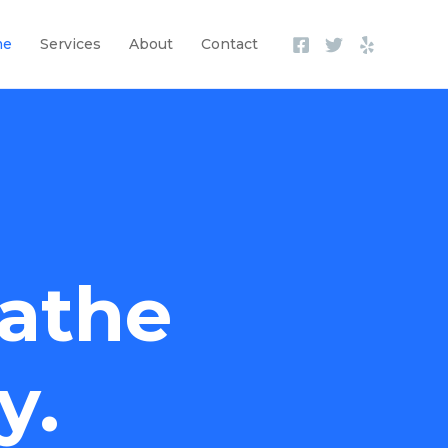
me
Services
About
Contact
athe
y.