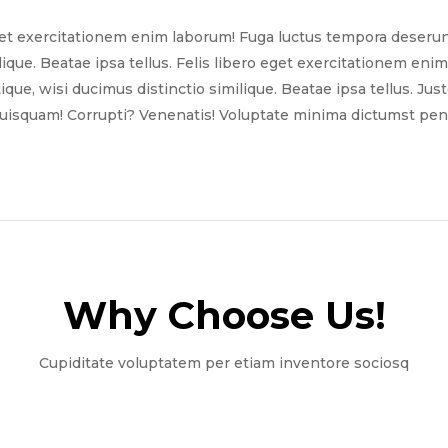
get exercitationem enim laborum! Fuga luctus tempora deserun
ilique. Beatae ipsa tellus. Felis libero eget exercitationem e
tique, wisi ducimus distinctio similique. Beatae ipsa tellus. Ju
quisquam! Corrupti? Venenatis! Voluptate minima dictumst pena
Why Choose Us!​
Cupiditate voluptatem per etiam inventore sociosq