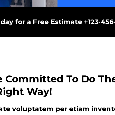
oday for a Free Estimate +123-45
e Committed To Do The 
Right Way!
ate voluptatem per etiam invent