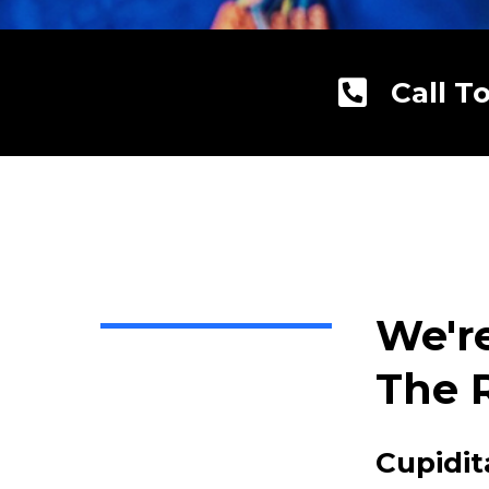
Call T
We'r
The 
Cupidit