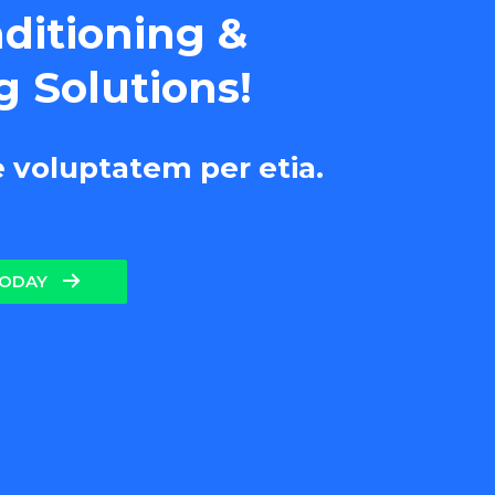
nditioning &
g Solutions!
e voluptatem per etia.
TODAY