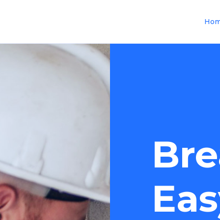
Ho
Bre
Eas