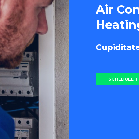
Air Co
Heatin
Cupiditat
SCHEDULE 