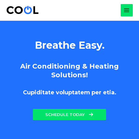
Skip
to
MAI
content
MEN
Breathe Easy.
Air Conditioning & Heating
Solutions!
Cupiditate voluptatem per etia.
SCHEDULE TODAY