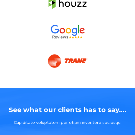
See what our clients has to say....
Cupiditate voluptatem per etiam inventore sociosqu.